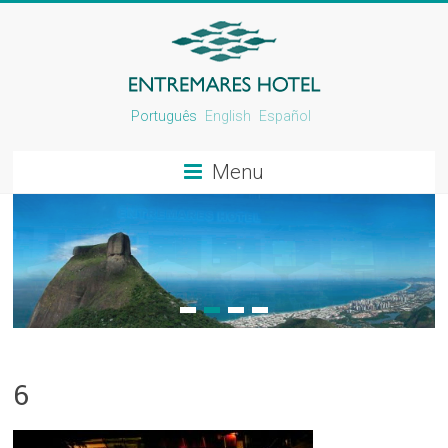
Português
English
Español
Menu
1
2
3
4
6